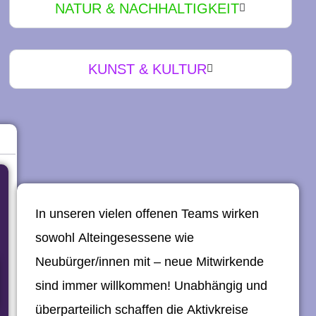
n
NATUR & NACHHALTIGKEIT
g
e
KUNST & KULTUR
n
In unseren vielen offenen Teams wirken
sowohl Alteingesessene wie
Neubürger/innen mit – neue Mitwirkende
sind immer willkommen! Unabhängig und
überparteilich schaffen die Aktivkreise