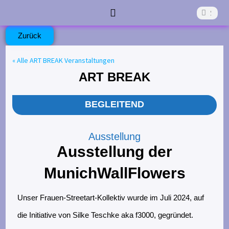
Z
Suche
Suche
u
Start
Die Aktivkreise
Was Läuft?
Was War?
Förderverein
Kontakt
Zurück
m
I
« Alle ART BREAK Veranstaltungen
ART BREAK
n
h
BEGLEITEND
a
l
Ausstellung
t
Ausstellung der
s
MunichWallFlowers
p
r
Unser Frauen-Streetart-Kollektiv wurde im Juli 2024, auf
i
die Initiative von Silke Teschke aka f3000, gegründet.