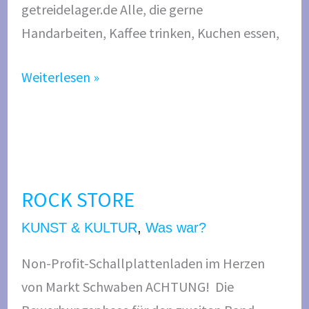
getreidelager.de Alle, die gerne
f
i
Handarbeiten, Kaffee trinken, Kuchen essen,
é
g
k
Weiterlesen »
e
i
t
R
O
ROCK STORE
C
K
KUNST & KULTUR
,
Was war?
S
Non-Profit-Schallplattenladen im Herzen
T
von Markt Schwaben ACHTUNG! Die
O