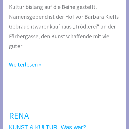
Kultur bislang auf die Beine gestellt.
o
Namensgebend ist der Hof vor Barbara Kiefls
f
Gebrauchtwarenkaufhaus „Trödlerei“ an der
Färbergasse, den Kunstschaffende mit viel
guter
Weiterlesen »
R
E
RENA
N
A
KUNST & KULTUR
,
Was war?