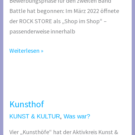
Bewerbungsphase für den zweiten Band
R
Battle hat begonnen: Im März 2022 öffnete
E
der ROCK STORE als „Shop im Shop“ –
passenderweise innerhalb
Weiterlesen »
K
u
Kunsthof
n
s
KUNST & KULTUR
,
Was war?
t
Vier „Kunsthöfe“ hat der Aktivkreis Kunst &
h