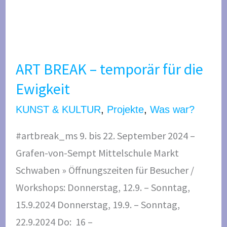
A
R
ART BREAK – temporär für die
T
Ewigkeit​
B
R
KUNST & KULTUR
,
Projekte
,
Was war?
E
#artbreak_ms 9. bis 22. September 2024 –
A
Grafen-von-Sempt Mittelschule Markt
K
Schwaben » Öffnungszeiten für Besucher /
–
Workshops: Donnerstag, 12.9. – Sonntag,
t
15.9.2024 Donnerstag, 19.9. – Sonntag,
e
22.9.2024 Do: 16 –
m