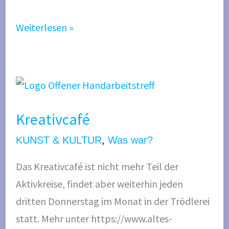
p
Weiterlesen »
o
r
ä
K
r
r
f
Kreativcafé
e
ü
a
r
KUNST & KULTUR
,
Was war?
t
d
Das Kreativcafé ist nicht mehr Teil der
i
i
Aktivkreise, findet aber weiterhin jeden
v
e
dritten Donnerstag im Monat in der Trödlerei
c
E
statt. Mehr unter https://www.altes-
a
w