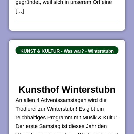
gegründet, weil sich in unserem Ort eine
n
[…]
g
e
n
KUNST & KULTUR
-
Was war?
-
Winterstubn
Kunsthof Winterstubn
An allen 4 Adventssamstagen wird die
Trödlerei zur Winterstubn! Es gibt ein
reichhaltiges Programm mit Musik & Kultur.
Der erste Samstag ist dieses Jahr den