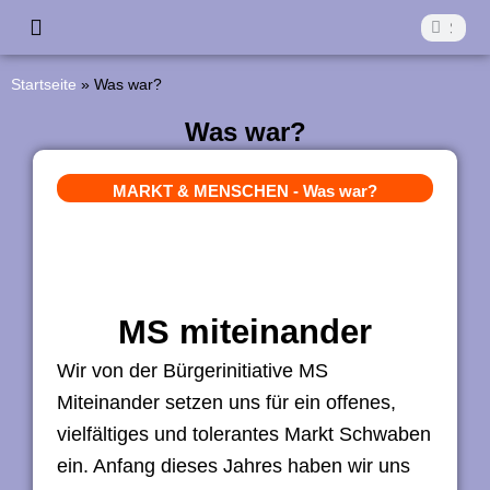
Z
Suche
Suche
u
Start
Die Aktivkreise
Was läuft?
Was war?
Förderverein
Kontakt
Startseite
»
Was war?
m
I
Was war?
n
MARKT & MENSCHEN
-
Was war?
h
a
l
t
MS miteinander
s
Wir von der Bürgerinitiative MS
p
Miteinander setzen uns für ein offenes,
r
vielfältiges und tolerantes Markt Schwaben
i
ein. Anfang dieses Jahres haben wir uns