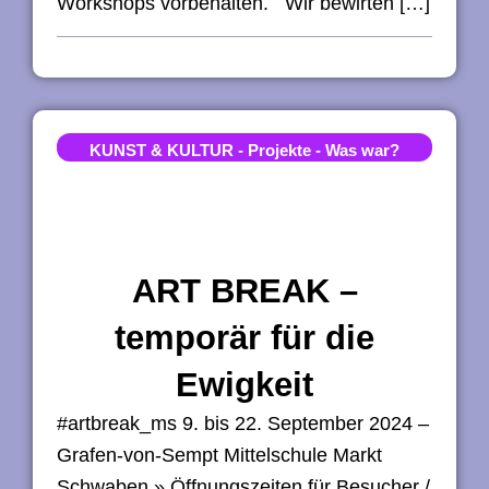
Workshops vorbehalten. Wir bewirten […]
KUNST & KULTUR
-
Projekte
-
Was war?
ART BREAK –
temporär für die
Ewigkeit​
#artbreak_ms 9. bis 22. September 2024 –
Grafen-von-Sempt Mittelschule Markt
Schwaben » Öffnungszeiten für Besucher /