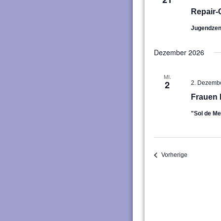
Repair-
Jugendze
Dezember 2026
MI.
2
2. Dezemb
Frauen 
"Sol de M
Veranstaltu
Vorherige