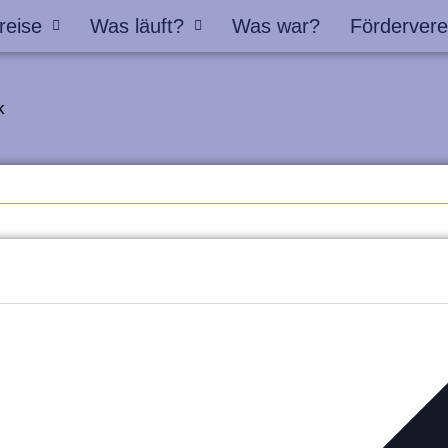
reise
Was läuft?
Was war?
Fördervere
k