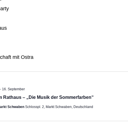
arty
aus
chaft mit Ostra
-
ehoben
16. September
m Rathaus – „Die Musik der Sommerfarben“
Markt Schwaben
Schlosspl. 2, Markt Schwaben, Deutschland