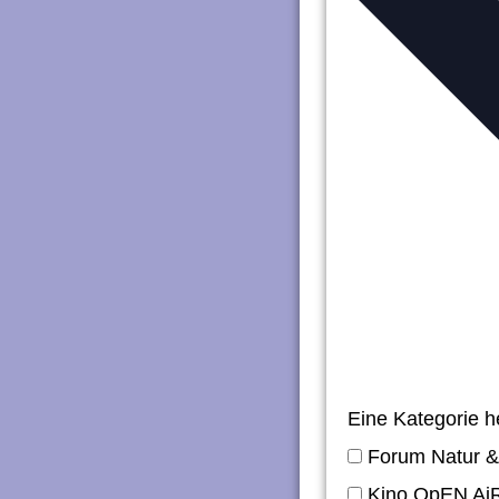
n
g
e
n
Eine Kategorie 
Forum Natur &
Kino OpEN Ai