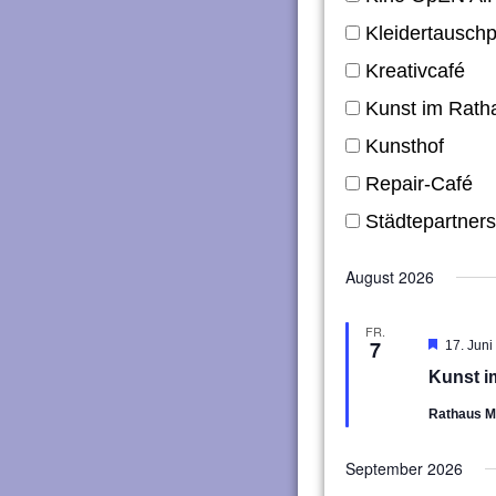
Kleidertauschp
Kreativcafé
Kunst im Rath
Kunsthof
Repair-Café
Städtepartners
August 2026
FR.
7
Hervorg
17. Juni
Kunst i
Rathaus 
September 2026