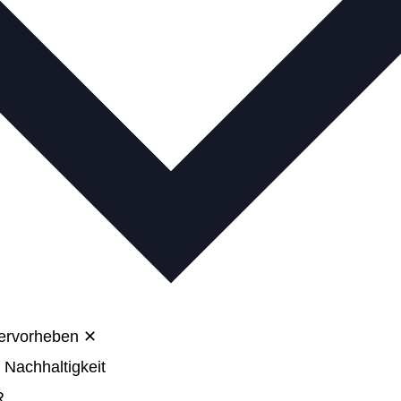
hervorheben
✕
 Nachhaltigkeit
R