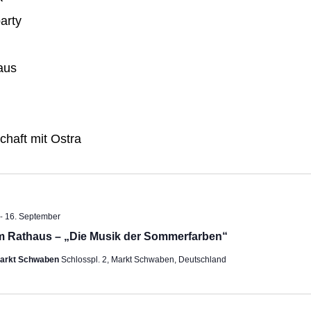
arty
aus
chaft mit Ostra
-
ehoben
16. September
m Rathaus – „Die Musik der Sommerfarben“
Markt Schwaben
Schlosspl. 2, Markt Schwaben, Deutschland