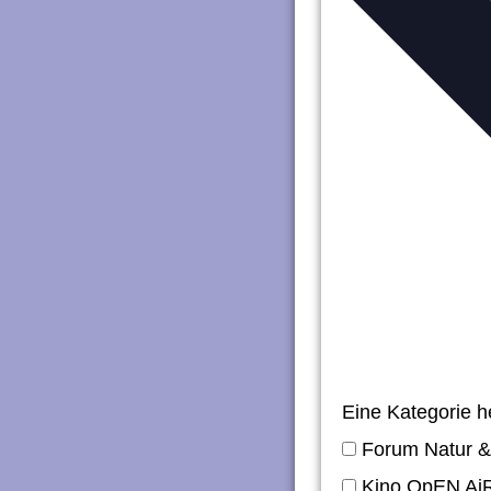
n
g
e
n
Eine Kategorie 
Forum Natur &
Kino OpEN Ai