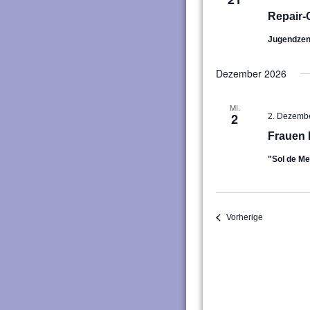
Repair-
Jugendze
Dezember 2026
MI.
2
2. Dezemb
Frauen 
"Sol de M
Veranstaltu
Vorherige