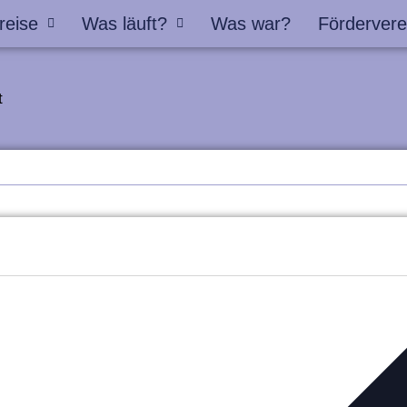
reise
Was läuft?
Was war?
Fördervere
t