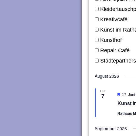
Kleidertauschp
Kreativcafé
Kunst im Rath
Kunsthof
Repair-Café
Städtepartners
August 2026
FR.
7
Hervorg
17. Juni
Kunst i
Rathaus 
September 2026