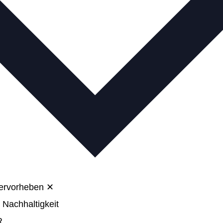
hervorheben
✕
 Nachhaltigkeit
R