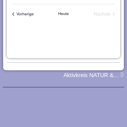
Heute
Veranstaltungen
Nächste
Vorherige
Veranstaltu
Nä
Aktivkreis NATUR & NACHHALTIGKEIT
Zurück
Die Aktivkreise
•
•
•
2026