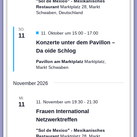
"Sol de Mexico" - Mexikanisches
Restaurant
Marktplatz 28, Markt
Schwaben, Deutschland
SO.
Hervorgehoben
11. Oktober um 15:00
-
17:00
11
Konzerte unter dem Pavillon –
Da oide Schlog
Pavillon am Marktplatz
Marktplatz,
Markt Schwaben
November 2026
MI.
11. November um 19:30
-
21:30
11
Frauen International
Netzwerktreffen
"Sol de Mexico" - Mexikanisches
Restaurant
Marktplatz 28, Markt