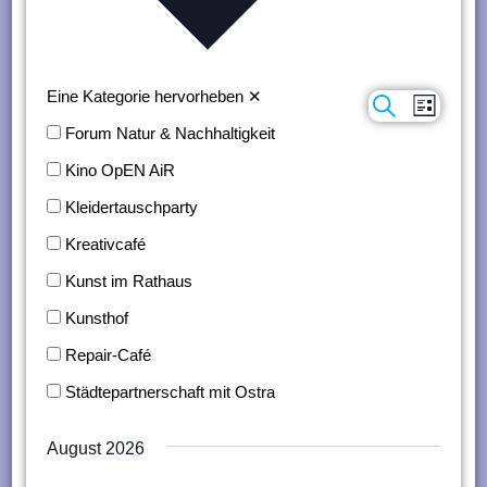
n
g
e
Eine Kategorie hervorheben
✕
Suche
Verans
Veranstaltungen
Liste
n
Forum Natur & Nachhaltigkeit
Ansich
Suche
Kino OpEN AiR
Naviga
und
Kleidertauschparty
Ansichten,
Kreativcafé
Navigation
Kunst im Rathaus
Kunsthof
Repair-Café
Städtepartnerschaft mit Ostra
August 2026