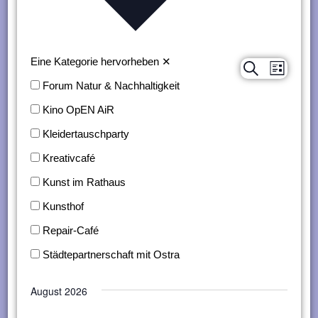
n
g
e
Eine Kategorie hervorheben
✕
Suche
Verans
Veranstaltungen
Liste
n
Forum Natur & Nachhaltigkeit
Ansich
Suche
Kino OpEN AiR
Naviga
und
Kleidertauschparty
Ansichten,
Kreativcafé
Navigation
Kunst im Rathaus
Kunsthof
Repair-Café
Städtepartnerschaft mit Ostra
August 2026