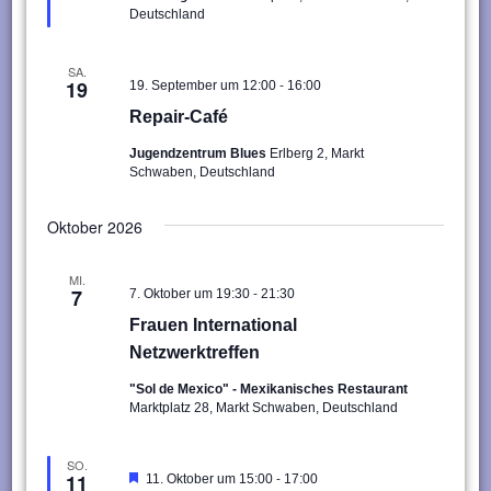
Deutschland
SA.
-
19
19. September um 12:00
16:00
Repair-Café
Jugendzentrum Blues
Erlberg 2, Markt
Schwaben, Deutschland
Oktober 2026
MI.
-
7
7. Oktober um 19:30
21:30
Frauen International
Netzwerktreffen
"Sol de Mexico" - Mexikanisches Restaurant
Marktplatz 28, Markt Schwaben, Deutschland
SO.
-
11
Hervorgehoben
11. Oktober um 15:00
17:00