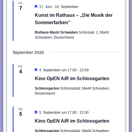
FR.
-
7
Hervorgehoben
17. Juni
16. September
Kunst im Rathaus – „Die Musik der
Sommerfarben“
Rathaus Markt Schwaben
Schlosspl. 2, Markt
Schwaben, Deutschland
September 2026
FR.
-
4
Hervorgehoben
4. September um 17:00
22:00
Kino OpEN AiR im Schlossgarten
Schlossgarten
Schlossplatz, Markt Schwaben,
Deutschland
SA.
-
5
Hervorgehoben
5. September um 17:00
22:00
Kino OpEN AiR im Schlossgarten
Schlossgarten
Schlossplatz, Markt Schwaben,