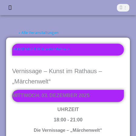
Z
Suche
Suche
u
Start
Die Aktivkreise
Was läuft?
Was war?
Förderverein
Kontakt
m
« Alle Veranstaltungen
I
n
KUNST & KULTUR
,
Kunst im Rathaus
h
a
Vernissage – Kunst im Rathaus –
l
„Märchenwelt“
t
MITTWOCH, 03. DEZEMBER 2025
s
p
UHRZEIT
r
18:00 - 21:00
i
Die Vernissage – „Märchenwelt“