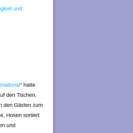
igkeit und
rnational
“ hatte
uf den Tischen,
von den Gästen zum
e, Hosen sortiert
nen und