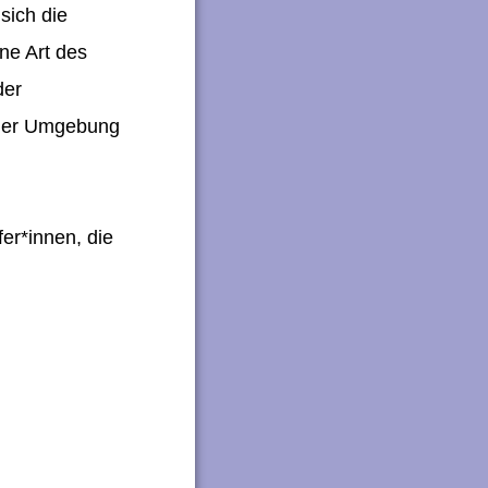
sich die
ne Art des
der
 der Umgebung
fer*innen, die