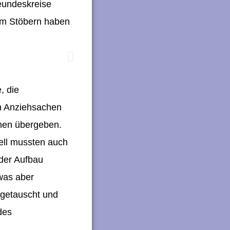
eundeskreise
um Stöbern haben
, die
en Anziehsachen
nen übergeben.
ell mussten auch
der Aufbau
 was aber
 getauscht und
des