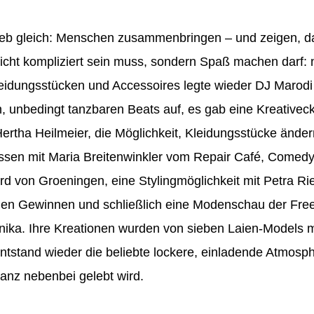
ieb gleich: Menschen zusammenbringen – und zeigen, d
nicht kompliziert sein muss, sondern Spaß machen darf:
eidungsstücken und Accessoires legte wieder DJ Marodi
, unbedingt tanzbaren Beats auf, es gab eine Kreativeck
rtha Heilmeier, die Möglichkeit, Kleidungsstücke änder
assen mit Maria Breitenwinkler vom Repair Café, Comed
urd von Groeningen, eine Stylingmöglichkeit mit Petra Ri
len Gewinnen und schließlich eine Modenschau der Fre
nika. Ihre Kreationen wurden von sieben Laien-Models m
entstand wieder die beliebte lockere, einladende Atmosph
ganz nebenbei gelebt wird.