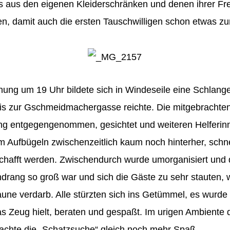
ts aus den eigenen Kleiderschränken und denen ihrer Fr
, damit auch die ersten Tauschwilligen schon etwas z
nung um 19 Uhr bildete sich in Windeseile eine Schlange
bis zur Gschmeidmachergasse reichte. Die mitgebracht
g entgegengenommen, gesichtet und weiteren Helferin
 Aufbügeln zwischenzeitlich kaum noch hinterher, schn
chafft werden. Zwischendurch wurde umorganisiert und 
Andrang so groß war und sich die Gäste zu sehr stauten,
ne verdarb. Alle stürzten sich ins Getümmel, es wurde
as Zeug hielt, beraten und gespaßt. Im urigen Ambiente 
achte die „Schatzsuche“ gleich noch mehr Spaß.