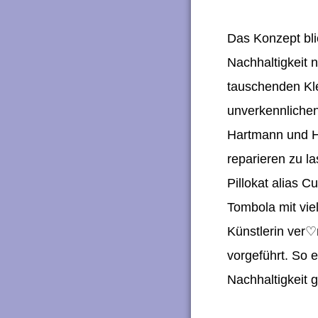
Das Konzept bl
Nachhaltigkeit 
tauschenden Kl
unverkennlichen
Hartmann und He
reparieren zu l
Pillokat alias C
Tombola mit vie
Künstlerin ver
♡
vorgeführt. So 
Nachhaltigkeit 