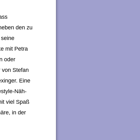
ass
 neben den zu
 seine
e mit Petra
n oder
y von Stefan
exinger. Eine
estyle-Näh-
it viel Spaß
äre, in der