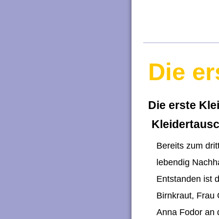
n
g
e
n
Die er
Die erste Kle
Kleidertausch
Bereits zum drit
lebendig Nachha
Entstanden ist d
Birnkraut, Frau
Anna Fodor an d