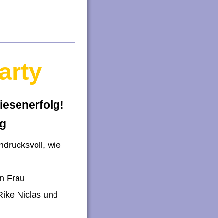
arty
iesenerfolg!
lg
ndrucksvoll, wie
on Frau
Rike Niclas und