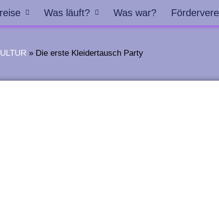
reise
Was läuft?
Was war?
Fördervere
KULTUR
»
Die erste Kleidertausch Party