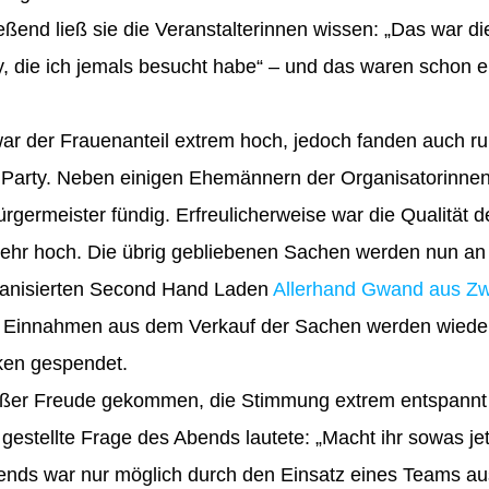
eßend ließ sie die Veranstalterinnen wissen: „Das war d
y, die ich jemals besucht habe“ – und das waren schon 
ar der Frauenanteil extrem hoch, jedoch fanden auch r
 Party. Neben einigen Ehemännern der Organisatorinnen
rgermeister fündig. Erfreulicherweise war die Qualität 
sehr hoch. Die übrig gebliebenen Sachen werden nun an
ganisierten Second Hand Laden
Allerhand Gwand aus Z
 Einnahmen aus dem Verkauf der Sachen werden wied
ken gespendet.
roßer Freude gekommen, die Stimmung extrem entspannt 
gestellte Frage des Abends lautete: „Macht ihr sowas jet
ends war nur möglich durch den Einsatz eines Teams au