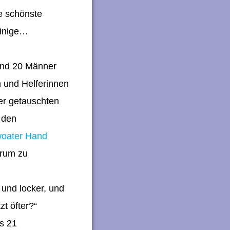
ie schönste
einige…
und 20 Männer
 und Helferinnen
der getauschten
 den
woater Hand
erum zu
und locker, und
zt öfter?“
s 21