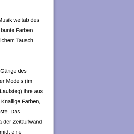
Musik weitab des
 bunte Farben
reichem Tausch
e Gänge des
er Models (im
Laufsteg) ihre aus
 Knallige Farben,
äste. Das
da der Zeitaufwand
midt eine