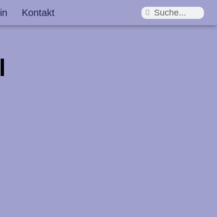
in
Kontakt
Suche
Suche
l