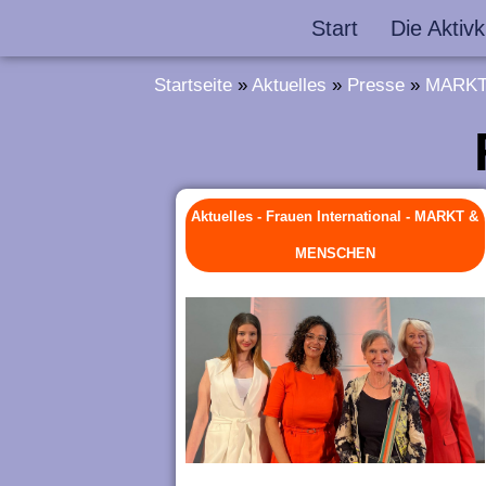
Z
Start
Die Aktivk
u
Startseite
»
Aktuelles
»
Presse
»
MARKT
m
I
n
h
Aktuelles
-
Frauen International
-
MARKT &
a
MENSCHEN
l
t
s
p
r
i