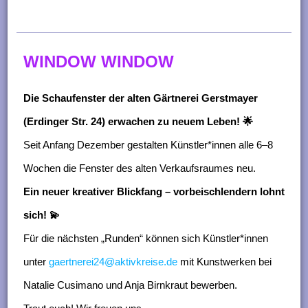
n
g
e
WINDOW WINDOW
n
Die Schaufenster der alten Gärtnerei Gerstmayer
(Erdinger Str. 24) erwachen zu neuem Leben! 🌟
Seit Anfang Dezember gestalten Künstler*innen alle 6–8
Wochen die Fenster des alten Verkaufsraumes neu.
Ein neuer kreativer Blickfang – vorbeischlendern lohnt
sich! 💫
Für die nächsten „Runden“ können sich Künstler*innen
unter
gaertnerei24@aktivkreise.de
mit Kunstwerken bei
Natalie Cusimano und Anja Birnkraut bewerben.