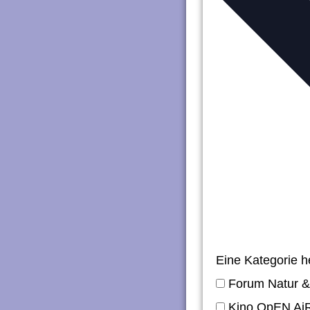
n
g
e
n
Eine Kategorie 
Forum Natur &
Kino OpEN Ai