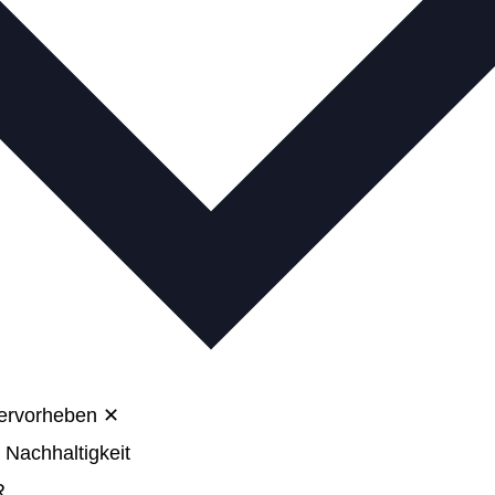
hervorheben
✕
 Nachhaltigkeit
R