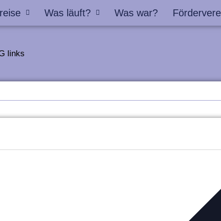
reise
Was läuft?
Was war?
Fördervere
G links