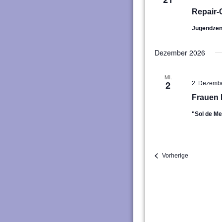
Repair-
Jugendze
Dezember 2026
MI.
2
2. Dezemb
Frauen 
"Sol de M
Veranstaltu
Vorherige