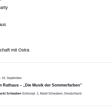
arty
aus
chaft mit Ostra
-
ehoben
16. September
m Rathaus – „Die Musik der Sommerfarben“
Markt Schwaben
Schlosspl. 2, Markt Schwaben, Deutschland