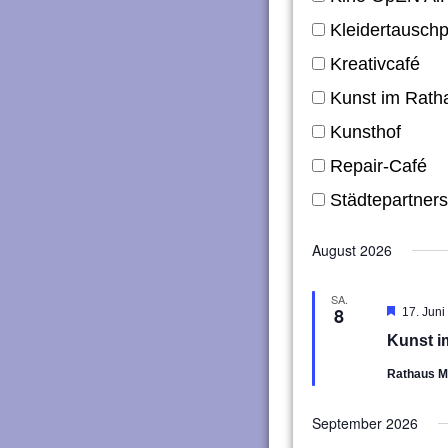
Kleidertauschp
Kreativcafé
Kunst im Rath
Kunsthof
Repair-Café
Städtepartners
August 2026
SA.
8
Hervorg
17. Juni
Kunst i
Rathaus 
September 2026