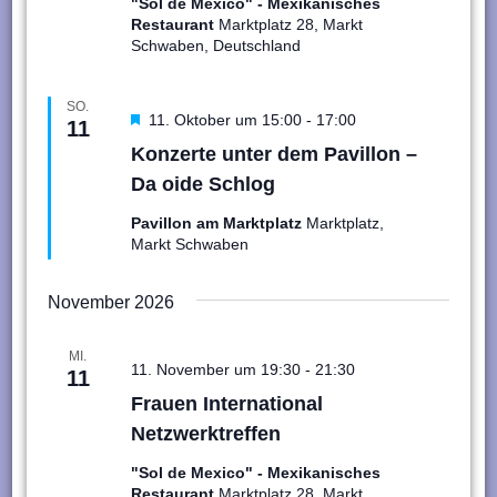
"Sol de Mexico" - Mexikanisches
Restaurant
Marktplatz 28, Markt
Schwaben, Deutschland
SO.
Hervorgehoben
11. Oktober um 15:00
-
17:00
11
Konzerte unter dem Pavillon –
Da oide Schlog
Pavillon am Marktplatz
Marktplatz,
Markt Schwaben
November 2026
MI.
11. November um 19:30
-
21:30
11
Frauen International
Netzwerktreffen
"Sol de Mexico" - Mexikanisches
Restaurant
Marktplatz 28, Markt