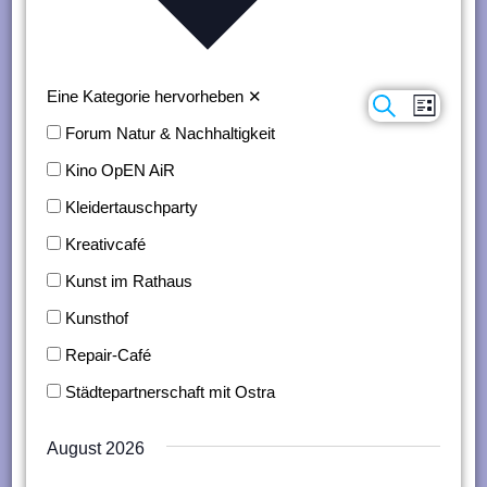
n
g
e
Eine Kategorie hervorheben
✕
Suche
Verans
Veranstaltungen
Liste
n
Forum Natur & Nachhaltigkeit
Ansich
Suche
Kino OpEN AiR
Naviga
und
Kleidertauschparty
Ansichten,
Kreativcafé
Navigation
Kunst im Rathaus
Kunsthof
Repair-Café
Städtepartnerschaft mit Ostra
August 2026