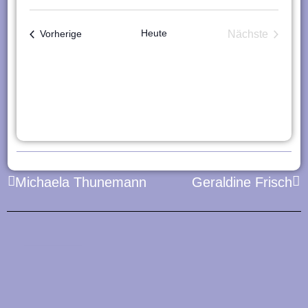
Heute
Veranstaltungen
Nächste
Vorherige
Veranstaltu
Zurück
Nä
Michaela Thunemann
Geraldine Frisch
Zurück
Die Aktivkreise
•
•
•
2026