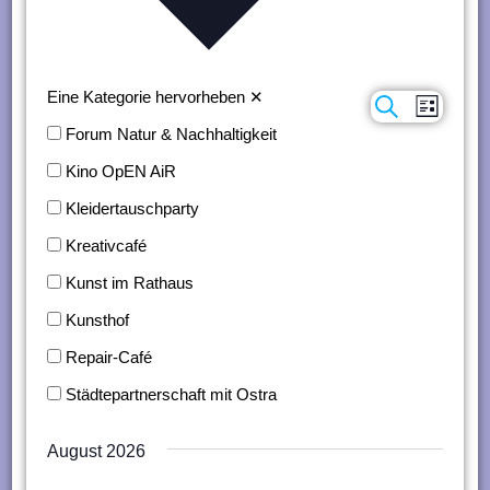
n
g
e
Eine Kategorie hervorheben
✕
Suche
Verans
Veranstaltungen
Liste
n
Forum Natur & Nachhaltigkeit
Ansich
Suche
Kino OpEN AiR
Naviga
und
Kleidertauschparty
Ansichten,
Kreativcafé
Navigation
Kunst im Rathaus
Kunsthof
Repair-Café
Städtepartnerschaft mit Ostra
August 2026