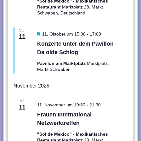
"Sol de Mexico" - Mexikanisches
Restaurant
Marktplatz 28, Markt
Schwaben, Deutschland
SO.
Hervorgehoben
11. Oktober um 15:00
-
17:00
11
Konzerte unter dem Pavillon –
Da oide Schlog
Pavillon am Marktplatz
Marktplatz,
Markt Schwaben
November 2026
MI.
11. November um 19:30
-
21:30
11
Frauen International
Netzwerktreffen
"Sol de Mexico" - Mexikanisches
Restaurant
Marktplatz 28, Markt