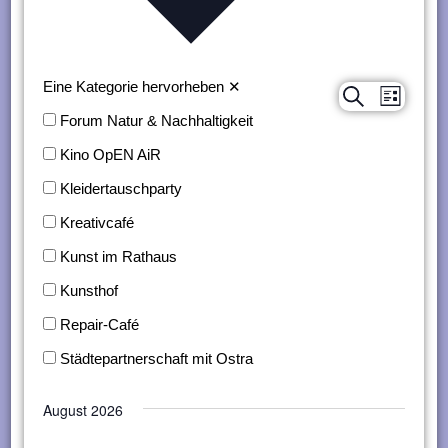
n
g
e
Eine Kategorie hervorheben
✕
Suche
Verans
Veranstaltungen
Liste
n
Forum Natur & Nachhaltigkeit
Ansich
Suche
Kino OpEN AiR
Naviga
und
Kleidertauschparty
Ansichten,
Kreativcafé
Navigation
Kunst im Rathaus
Kunsthof
Repair-Café
Städtepartnerschaft mit Ostra
August 2026