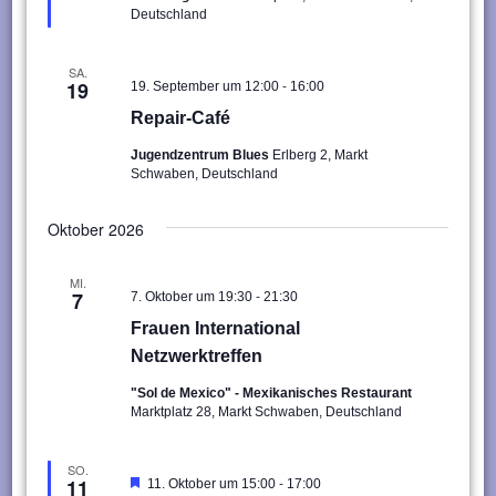
Deutschland
SA.
-
19
19. September um 12:00
16:00
Repair-Café
Jugendzentrum Blues
Erlberg 2, Markt
Schwaben, Deutschland
Oktober 2026
MI.
-
7
7. Oktober um 19:30
21:30
Frauen International
Netzwerktreffen
"Sol de Mexico" - Mexikanisches Restaurant
Marktplatz 28, Markt Schwaben, Deutschland
SO.
-
11
Hervorgehoben
11. Oktober um 15:00
17:00