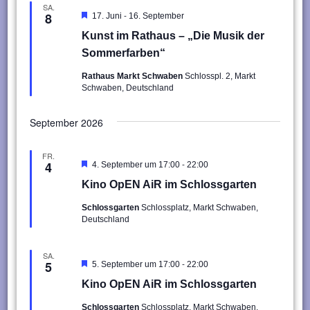
SA.
-
8
Hervorgehoben
17. Juni
16. September
Kunst im Rathaus – „Die Musik der
Sommerfarben“
Rathaus Markt Schwaben
Schlosspl. 2, Markt
Schwaben, Deutschland
September 2026
FR.
-
4
Hervorgehoben
4. September um 17:00
22:00
Kino OpEN AiR im Schlossgarten
Schlossgarten
Schlossplatz, Markt Schwaben,
Deutschland
SA.
-
5
Hervorgehoben
5. September um 17:00
22:00
Kino OpEN AiR im Schlossgarten
Schlossgarten
Schlossplatz, Markt Schwaben,