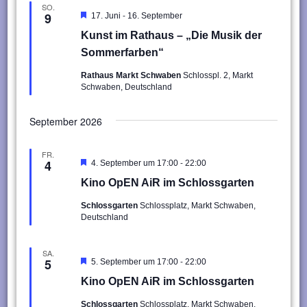
SO.
-
9
Hervorgehoben
17. Juni
16. September
Kunst im Rathaus – „Die Musik der
Sommerfarben“
Rathaus Markt Schwaben
Schlosspl. 2, Markt
Schwaben, Deutschland
September 2026
FR.
-
4
Hervorgehoben
4. September um 17:00
22:00
Kino OpEN AiR im Schlossgarten
Schlossgarten
Schlossplatz, Markt Schwaben,
Deutschland
SA.
-
5
Hervorgehoben
5. September um 17:00
22:00
Kino OpEN AiR im Schlossgarten
Schlossgarten
Schlossplatz, Markt Schwaben,