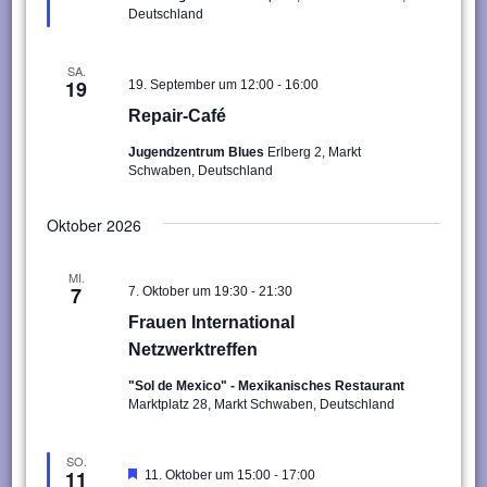
Deutschland
SA.
-
19
19. September um 12:00
16:00
Repair-Café
Jugendzentrum Blues
Erlberg 2, Markt
Schwaben, Deutschland
Oktober 2026
MI.
-
7
7. Oktober um 19:30
21:30
Frauen International
Netzwerktreffen
"Sol de Mexico" - Mexikanisches Restaurant
Marktplatz 28, Markt Schwaben, Deutschland
SO.
-
11
Hervorgehoben
11. Oktober um 15:00
17:00