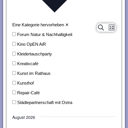
n
g
e
Eine Kategorie hervorheben
✕
Suche
Verans
Veranstaltungen
Liste
n
Forum Natur & Nachhaltigkeit
Ansich
Suche
Kino OpEN AiR
Naviga
und
Kleidertauschparty
Ansichten,
Kreativcafé
Navigation
Kunst im Rathaus
Kunsthof
Repair-Café
Städtepartnerschaft mit Ostra
August 2026