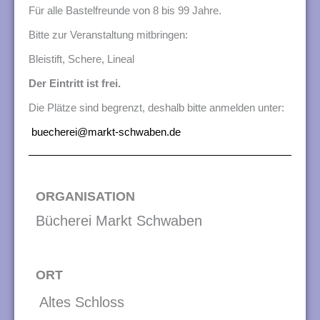
n
Für alle Bastelfreunde von 8 bis 99 Jahre.
g
Bitte zur Veranstaltung mitbringen:
e
Bleistift, Schere, Lineal
n
Der Eintritt ist frei.
Die
Plätze sind begrenzt,
deshalb bitte anmelden unter:
buecherei@
mar
kt-
schwaben.de
ORGANISATION
Bücherei Markt Schwaben
ORT
Altes Schloss