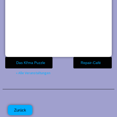
←
Das Kl!ma Puzzle
Repair-Café
→
« Alle Veranstaltungen
Zurück