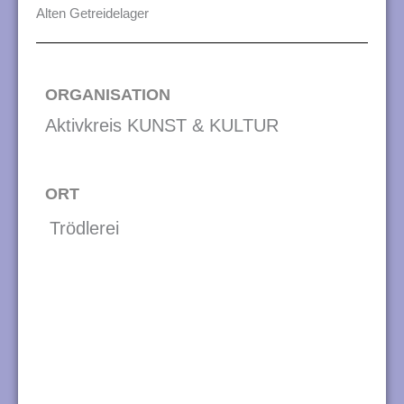
n
Alten Getreidelager
g
e
ORGANISATION
n
Aktivkreis KUNST & KULTUR
ORT
Trödlerei