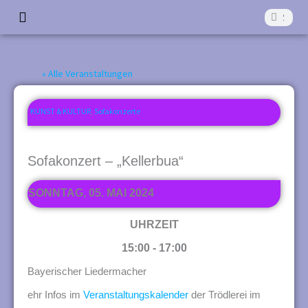
Z
Suche
Suche
u
Start
Die Aktivkreise
Was läuft?
Was war?
Förderverein
Kontakt
m
« Alle Veranstaltungen
I
n
KUNST & KULTUR
,
Sofakonzerte
h
a
Sofakonzert – „Kellerbua“
l
SONNTAG, 05. MAI 2024
t
s
UHRZEIT
p
15:00 - 17:00
r
Bayerischer Liedermacher
i
ehr Infos im
Veranstaltungskalender
der Trödlerei im