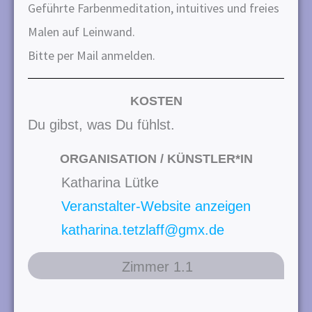
n
Geführte Farbenmeditation, intuitives und freies
g
Malen auf Leinwand.
e
Bitte per Mail anmelden.
n
KOSTEN
Du gibst, was Du fühlst.
ORGANISATION / KÜNSTLER*IN
Katharina Lütke
Veranstalter-Website anzeigen
katharina.tetzlaff@gmx.de
Zimmer 1.1