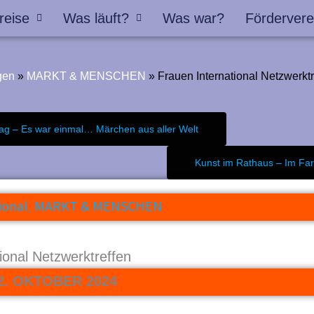
reise
Was läuft?
Was war?
Fördervere
gen
»
MARKT & MENSCHEN
»
Frauen International Netzwerktr
ag – Es war einmal… Märchen aus aller Welt
Kunst im Rathaus – Im Far
ional
,
MARKT & MENSCHEN
ional Netzwerktreffen
2. OKTOBER 2024