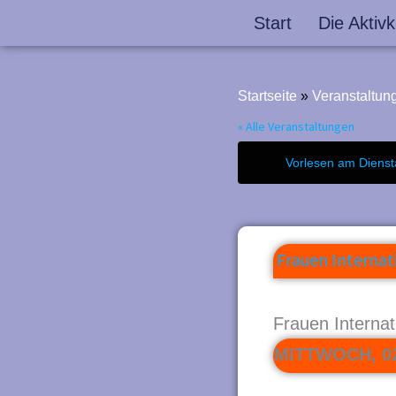
Z
Start
Die Aktivk
u
m
Startseite
»
Veranstaltun
I
« Alle Veranstaltungen
n
h
←
Vorlesen am Dienst
a
l
t
Frauen Internat
s
p
Frauen Internat
r
MITTWOCH, 0
i