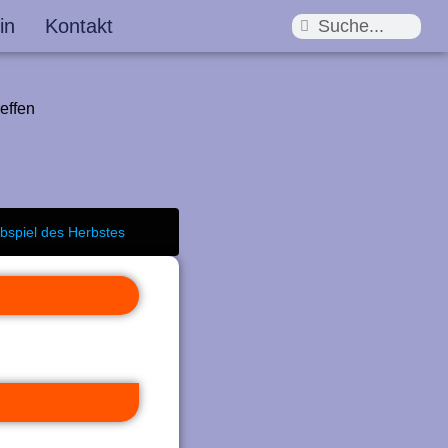
in
Kontakt
Suche
Suche
effen
bspiel des Herbstes
→