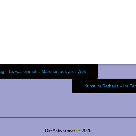
ag – Es war einmal… Märchen aus aller Welt
Kunst im Rathaus – Im Far
Die Aktivkreise
•
•
•
2026