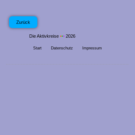
n
g
e
Zurück
n
Die Aktivkreise
•
•
•
2026
Start
Datenschutz
Impressum