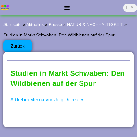
Z
Such
Suc
u
Start
Die Aktivkreise
Was Läuft?
Was War?
Förderverein
Kontakt
m
Startseite
»
Aktuelles
»
Presse
»
NATUR & NACHHALTIGKEIT
»
I
Studien in Markt Schwaben: Den Wildbienen auf der Spur
n
Zurück
h
a
Studien in Markt Schwaben: Den
l
Wildbienen auf der Spur
t
s
Artikel im Merkur von Jörg Domke »
p
r
i