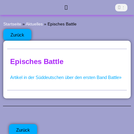
Z
Suche
Suche
u
Start
Die Aktivkreise
Was Läuft?
Was War?
Förderverein
Kontakt
m
Startseite
»
Aktuelles
»
Episches Battle
I
Zurück
n
h
Episches Battle
a
l
Artikel in der Süddeutschen über den ersten Band Battle»
t
s
p
r
i
Zurück