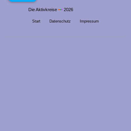
n
Die Aktivkreise
•
•
•
2026
g
e
Start
Datenschutz
Impressum
n