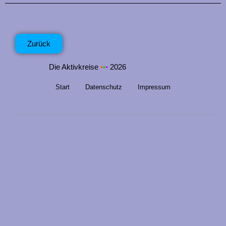
n
g
e
Zurück
n
Die Aktivkreise
•
•
•
2026
Start
Datenschutz
Impressum