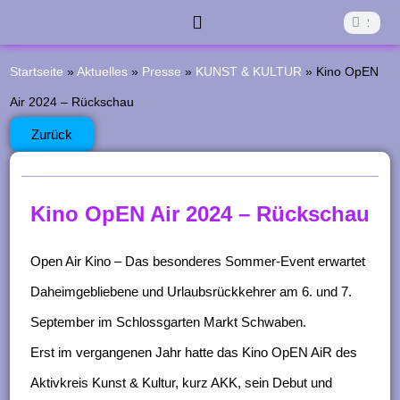
Z
Suche
Suche
u
Start
Die Aktivkreise
Was Läuft?
Was War?
Förderverein
Kontakt
m
Startseite
»
Aktuelles
»
Presse
»
KUNST & KULTUR
»
Kino OpEN
I
Air 2024 – Rückschau
n
Zurück
h
a
Kino OpEN Air 2024 – Rückschau
l
t
Open Air Kino – Das besonderes Sommer-Event erwartet
s
Daheimgebliebene und Urlaubsrückkehrer am 6. und 7.
p
September im Schlossgarten Markt Schwaben.
r
Erst im vergangenen Jahr hatte das Kino OpEN AiR des
i
Aktivkreis Kunst & Kultur, kurz AKK, sein Debut und