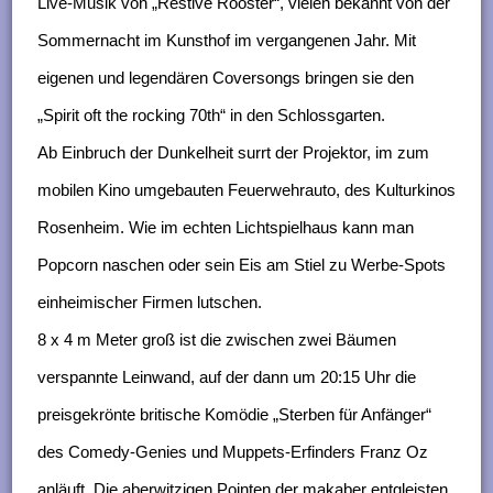
Live-Musik von „Restive Rooster“, vielen bekannt von der
Sommernacht im Kunsthof im vergangenen Jahr. Mit
eigenen und legendären Coversongs bringen sie den
„Spirit oft the rocking 70th“ in den Schlossgarten.
Ab Einbruch der Dunkelheit surrt der Projektor, im zum
mobilen Kino umgebauten Feuerwehrauto, des Kulturkinos
Rosenheim. Wie im echten Lichtspielhaus kann man
Popcorn naschen oder sein Eis am Stiel zu Werbe-Spots
einheimischer Firmen lutschen.
8 x 4 m Meter groß ist die zwischen zwei Bäumen
verspannte Leinwand, auf der dann um 20:15 Uhr die
preisgekrönte britische Komödie „Sterben für Anfänger“
des Comedy-Genies und Muppets-Erfinders Franz Oz
anläuft. Die aberwitzigen Pointen der makaber entgleisten