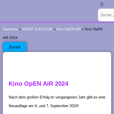
Z
Suche
Suc
u
Start
Die Aktivkreise
Was Läuft?
Was War?
Förderverein
Kontakt
m
I
Startseite
»
KUNST & KULTUR
»
Kino OpEN AiR
»
Kino OpEN
n
AiR 2024
h
Zurück
a
l
t
s
Kino OpEN AiR 2024
p
Nach dem großen Erfolg im vergangenen Jahr gibt es eine
r
Neuauflage am 6. und 7. September 2024!
i