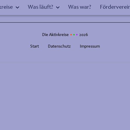
kreise
Was läuft?
Was war?
Förderverei
Die Aktivkreise
•
•
•
2026
Start
Datenschutz
Impressum