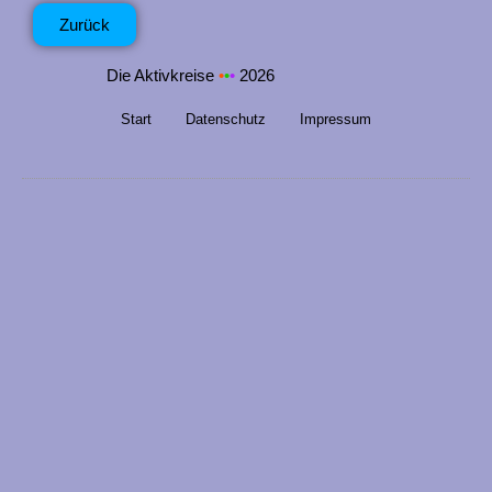
n
Zurück
g
Die Aktivkreise
•
•
•
2026
e
n
Start
Datenschutz
Impressum