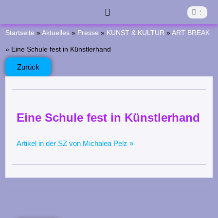
Z
Suche
Suche
u
Start
Die Aktivkreise
Was Läuft?
Was War?
Förderverein
Kontakt
Startseite
»
Aktuelles
»
Presse
»
KUNST & KULTUR
»
ART BREAK
m
»
Eine Schule fest in Künstlerhand
I
Zurück
n
h
a
Eine Schule fest in Künstlerhand
l
t
Artikel in der SZ von Michalea Pelz »
s
p
r
i