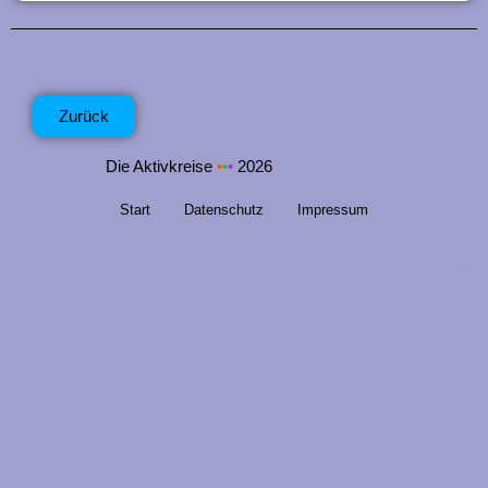
n
g
e
Zurück
n
Die Aktivkreise
•
•
•
2026
Start
Datenschutz
Impressum