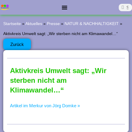
Z
Such
Suc
u
Start
Die Aktivkreise
Was Läuft?
Was War?
Förderverein
Kontakt
m
Startseite
»
Aktuelles
»
Presse
»
NATUR & NACHHALTIGKEIT
»
I
Aktivkreis Umwelt sagt: „Wir sterben nicht am Klimawandel…“
n
Zurück
h
a
Aktivkreis Umwelt sagt: „Wir
l
sterben nicht am
t
Klimawandel…“
s
p
Artikel im Merkur von Jörg Domke »
r
i