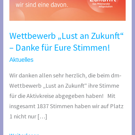
n
t
g
b
e
e
Wettbewerb „Lust an Zukunft“
n
w
– Danke für Eure Stimmen!
e
r
Aktuelles
b
Wir danken allen sehr herzlich, die beim dm-
„
Wettbewerb „Lust an Zukunft“ ihre Stimme
L
für die Aktivkreise abgegeben haben! Mit
u
insgesamt 1837 Stimmen haben wir auf Platz
s
1 nicht nur […]
t
a