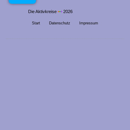
n
g
Die Aktivkreise
•
•
•
2026
e
Start
Datenschutz
Impressum
n