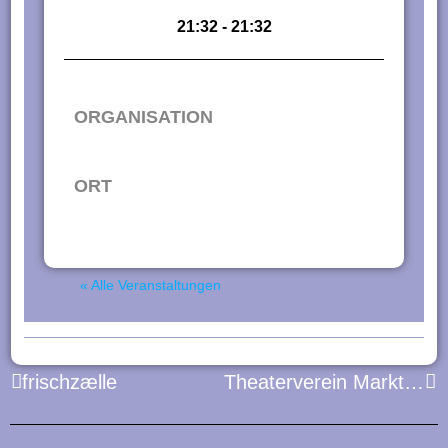
n
21:32 - 21:32
g
e
n
ORGANISATION
ORT
« Alle Veranstaltungen
Zurück
Nä
frischzælle
Theaterverein Markt Schwaben