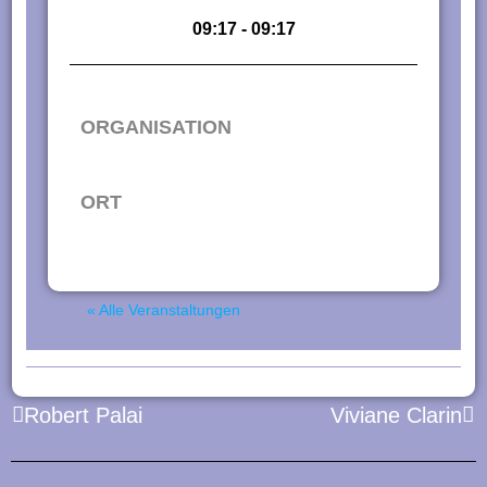
n
09:17 - 09:17
g
e
n
ORGANISATION
ORT
« Alle Veranstaltungen
Zurück
Nä
Robert Palai
Viviane Clarin